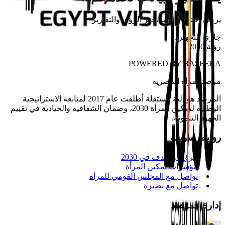
يرجى الانتظار بينما نجهز الرؤى والتقارير
جاري التجهيز
...
رؤية 2030
POWERED BY
BASEERA
مرصد
المرأة المصرية
المرصد هو آلية مستقلة أطلقت عام 2017 لمتابعة الاستراتيجية
الوطنية لتمكين المرأة 2030، وضمان الشفافية والحيادية في تقييم
الجهود التنموية.
روابط سريعة
الرؤية والهدف في 2030
مؤشرات تمكين المرأة
تواصل مع المجلس القومي للمرأة
تواصل مع بصيرة
إدارة المرصد