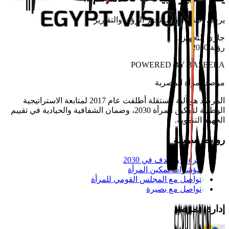
يرجى الانتظار بينما نجهز الرؤى والتقارير
جاري التجهيز
...
رؤية 2030
POWERED BY
BASEERA
مرصد
المرأة المصرية
المرصد هو آلية مستقلة أطلقت عام 2017 لمتابعة الاستراتيجية
الوطنية لتمكين المرأة 2030، وضمان الشفافية والحيادية في تقييم
الجهود التنموية.
روابط سريعة
الرؤية والهدف في 2030
مؤشرات تمكين المرأة
تواصل مع المجلس القومي للمرأة
تواصل مع بصيرة
إدارة المرصد