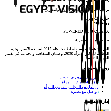
يرجى الانتظار بينما نجهز الرؤى والتقارير
جاري التجهيز
...
رؤية 2030
POWERED BY
BASEERA
مرصد
المرأة المصرية
المرصد هو آلية مستقلة أطلقت عام 2017 لمتابعة الاستراتيجية
الوطنية لتمكين المرأة 2030، وضمان الشفافية والحيادية في تقييم
الجهود التنموية.
روابط سريعة
الرؤية والهدف في 2030
مؤشرات تمكين المرأة
تواصل مع المجلس القومي للمرأة
تواصل مع بصيرة
إدارة المرصد