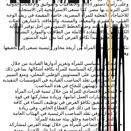
وعلى رأسها دستور 2014، والاتفاقيات والمواثيق والإعلانات الدولية
التي التزمت بها مصر. كما تسعى الاستراتيجية إلى الاستجابة
للاحتياجات الفعلية للمرأة المصرية، خاصة المقيمة في ريف الوجه
القبلي، والفقيرة، والمعيلة، والمسنة، والمعاقة، باعتبارهن الفئات
الأولى بالرعاية، عند وضع الخطط التنموية من أجل توفير الحماية
الكاملة لهن والاستفادة الكاملة من الطاقات والموارد البشرية
والمادية لتحقيق مبدأ تكافؤ الفرص كما نص عليه الدستور.
تتكون استراتيجية المرأة من أربعة محاور رئيسية تسعى إلى تحقيقها
وهي:
التمكين السياسي للمرأة وتعزيز أدوارها القيادية من خلال
تحفيز المشاركة السياسية للمرأة بكافة أشكالها، بما في ذلك
التمثيل النيابي على المستويين الوطني المحلي، ومنع التمييز
ضد المرأة في تقلد المناصب القيادية في المؤسسات التنفيذية
والقضائية وتهيئتهن للنجاح في هذه المناصب؛
التمكين الاقتصادي للمرأة من خلال تنمية قدرات المرأة
لتوسيع خيارات العمل امامها، وزيادة مشاركتها في قوة
العمل، تحقيق تكافؤ الفرص في توظيف النساء في كافة
القطاعات بما في ذلك في القطاع الخاص، وفي ريادة
الأعمال، وفي تقلد المناصب الرئيسية في الهيئات العامة
والشركات الخاصة وخلق بيئة صديقة للمرأة؛
التمكين الاجتماعي للمرأة من خلال تهيئة الفرص لمشاركة
اجتماعية أكبر للمرأة وتوسيع قدراتها على الاختيار، ومنع