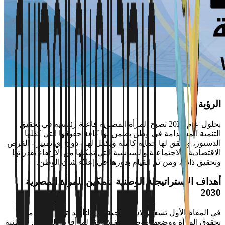
الرؤية
بحلول عام 2030 تصبح المرأة المصرية فاعلة رئيسية في تحقيق
التنمية المستدامة في وطن يضمن لها كافة حقوقها التي كفلها
الدستور، ويحقق لها حماية كاملة ويكفل لها - دون أي تمييز - الفرص
الاقتصادية والاجتماعية والسياسية التي تمكنها من الارتقاء بقدراتها
وتحقيق ذاتها، ومن ثَم القيام بدورها في إعلاء شأن الوطن.
أهداف الاستراتيجية الوطنية لتمكين المرأة المصرية
2030
في المقام الأول تسعى الاستراتيجية إلى التأكيد على التزام مصر
بحقوق المرأة ووضعها موضع التنفيذ وفقاً لما أقرته المواثيق الوطنية