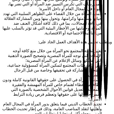
الممارسات التي تكرس التمييز ضد المرأة أو التي تضر بها،
سواء في المجال العام أو داخل الأسرة؛
حماية المرأة من خلال القضاء على الظواهر السلبية التي تهدد
حياتها وسلامتها وكرامتها، وتحول بينها وبين المشاركة الفعًالة
في كافة المجالات، بما في ذلك كافة أشكال العنف ضد
المرأة، وحمايتها من الأخطار البيئية التي قد تؤثر بالسلب عليها
من الناحية الاجتماعية أو الاقتصادية.
ويتطلب تحقيق هذه الأهداف العمل الجاد على:
تغيير ثقافة المجتمع نحو المرأة من خلال منع كافة أوجه
الإساءة التي توجه للمرأة المصرية وتصحيح الصورة الذهنية
التي تشكلها وسائل الإعلام عن المرأة المصرية؛
تبني كافة فئات المجتمع لتمكين المرأة كمسؤولية جماعية،
وتشجيع المشاركة في تحقيقها وخاصة من قبل الرجال
والشبان.
مساندة المرأة في الحصول على حقوقها القانونية كاملة ودون
إبطاء، مع إعطاء اهتمام خاص للمرأة المهمشة والفقيرة
والمعاقة، وتعديل قوانين الأحوال الشخصية بالصورة التي
تضمن حصولها على حقوقها وتعظم فرص زيادة الترابط
الأسري؛
تجديد الخطاب الديني فيما يتعلق بدور المرأة في المجال العام
وأهليتها لتقلد المناصب العامة، وذلك في إطار تحديث الخطاب
الديني وجعله أكثر استجابةً لمتطلبات العصر.