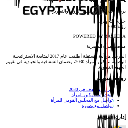
يرجى الانتظار بينما نجهز الرؤى والتقارير
جاري التجهيز
...
رؤية 2030
POWERED BY
BASEERA
مرصد
المرأة المصرية
المرصد هو آلية مستقلة أطلقت عام 2017 لمتابعة الاستراتيجية
الوطنية لتمكين المرأة 2030، وضمان الشفافية والحيادية في تقييم
الجهود التنموية.
روابط سريعة
الرؤية والهدف في 2030
مؤشرات تمكين المرأة
تواصل مع المجلس القومي للمرأة
تواصل مع بصيرة
إدارة المرصد