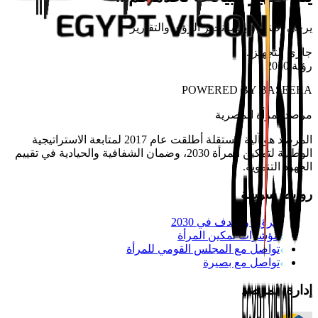
يرجى الانتظار بينما نجهز الرؤى والتقارير
جاري التجهيز
...
رؤية 2030
POWERED BY
BASEERA
مرصد
المرأة المصرية
المرصد هو آلية مستقلة أطلقت عام 2017 لمتابعة الاستراتيجية
الوطنية لتمكين المرأة 2030، وضمان الشفافية والحيادية في تقييم
الجهود التنموية.
روابط سريعة
الرؤية والهدف في 2030
مؤشرات تمكين المرأة
تواصل مع المجلس القومي للمرأة
تواصل مع بصيرة
إدارة المرصد