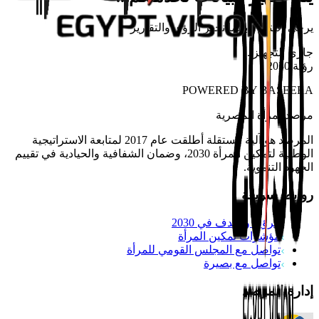
يرجى الانتظار بينما نجهز الرؤى والتقارير
جاري التجهيز
...
رؤية 2030
POWERED BY
BASEERA
مرصد
المرأة المصرية
المرصد هو آلية مستقلة أطلقت عام 2017 لمتابعة الاستراتيجية
الوطنية لتمكين المرأة 2030، وضمان الشفافية والحيادية في تقييم
الجهود التنموية.
روابط سريعة
الرؤية والهدف في 2030
مؤشرات تمكين المرأة
تواصل مع المجلس القومي للمرأة
تواصل مع بصيرة
إدارة المرصد