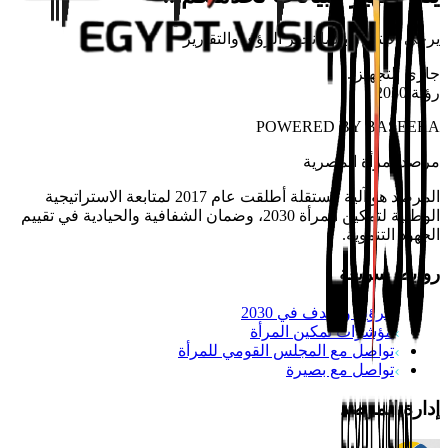
يرجى الانتظار بينما نجهز الرؤى والتقارير
جاري التجهيز
...
رؤية 2030
POWERED BY
BASEERA
مرصد
المرأة المصرية
المرصد هو آلية مستقلة أطلقت عام 2017 لمتابعة الاستراتيجية
الوطنية لتمكين المرأة 2030، وضمان الشفافية والحيادية في تقييم
الجهود التنموية.
روابط سريعة
الرؤية والهدف في 2030
مؤشرات تمكين المرأة
تواصل مع المجلس القومي للمرأة
تواصل مع بصيرة
إدارة المرصد