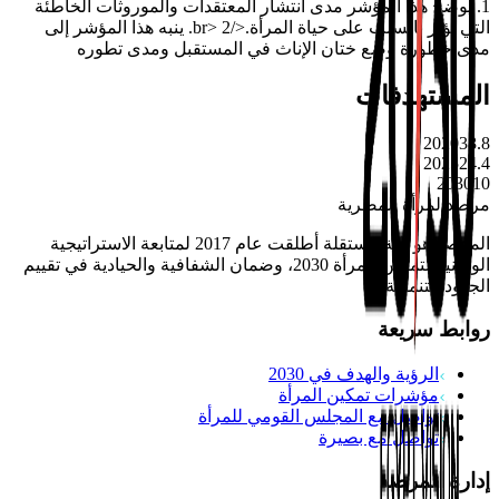
1. يوضح هذا المؤشر مدى انتشار المعتقدات والموروثات الخاطئة
التي تؤثر بالسلب على حياة المرأة.</br> 2. ينبه هذا المؤشر إلى
مدى خطورة وضع ختان الإناث في المستقبل ومدى تطوره
المستهدفات
2020
38.8
2025
24.4
2030
10
مرصد
المرأة المصرية
المرصد هو آلية مستقلة أطلقت عام 2017 لمتابعة الاستراتيجية
الوطنية لتمكين المرأة 2030، وضمان الشفافية والحيادية في تقييم
الجهود التنموية.
روابط سريعة
الرؤية والهدف في 2030
مؤشرات تمكين المرأة
تواصل مع المجلس القومي للمرأة
تواصل مع بصيرة
إدارة المرصد