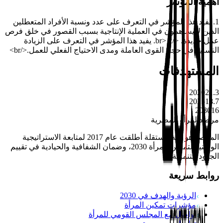
أهمية المؤشر
1. يفيد هذا المؤشر في التعرف على عدد ونسبة الأفراد المتعطلين
الذين لا يساهمون في العملية الإنتاجية بسبب القصور في خلق فرص
عمل جديدة. </br> 2. يفيد هذا المؤشر في التعرف على الزيادة
النسبية في حجم القوى العاملة ومدى الاحتياج الفعلي للعمل.</br>
المستهدفات
2020
21.3
2025
18.7
2030
16
مرصد
المرأة المصرية
المرصد هو آلية مستقلة أطلقت عام 2017 لمتابعة الاستراتيجية
الوطنية لتمكين المرأة 2030، وضمان الشفافية والحيادية في تقييم
الجهود التنموية.
روابط سريعة
الرؤية والهدف في 2030
مؤشرات تمكين المرأة
تواصل مع المجلس القومي للمرأة