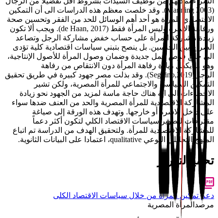
الشراء تمكنهم من توظيف السيدات بشروط أقل تفضيلًا من الرجال
(Manning 2003). وقد خلصت معظم هذه الدراسات الى أن التمكين
الاقتصادي للمرأة هو أحد أهم الوسائل للحد من الفقر وتحسين صحة
ورفاهة الاسرة وليس المرأة فقط (de Haan, 2017). ويجب ألا تكون
زيادة مشاركة المرأة على حساب خفض مشاركة الرجل وتصاعد
الصراع بين الجنسين. بل ينصح بتبني سياسات اقتصادية كلية تؤدى
الى خلق فرص عمل جديدة وضمان وصول المرأة للأصول الإنتاجية،
وهو ما يكفل زيادة رفاهة المرأة دون الانتقاص من رفاهة
الرجل(Seguino,2019). وقد بذلت مصر جهود كبيرة في طريق تحقيق
التمكين السياسي والاجتماعي للمرأة المصرية، ولكن تشير
الاحصاءات الى انه هناك حاجة ماسة لمزيد من الجهود نحو زيادة
المشاركة الاقتصادية للمرأة المصرية والحد من العنف ضدها سواء
على داخل الاسرة أو خارجها. وتهدف هذه الورقة إلى صياغة
مقترحات لتطوير سياسات الاقتصاد الكلي لتكون أكثر دعماً
للمشاركة الاقتصادية للمرأة. ولتحقيق الهدف من الدراسة تم اتباع
المنهج التحليلي النوعي qualitative، اعتمادا على البيانات الثانوية.
تحميل
التقرير
دعم تمكين المرأة من خلال سياسات الاقتصاد الكلى
مرصد
المرأة المصرية