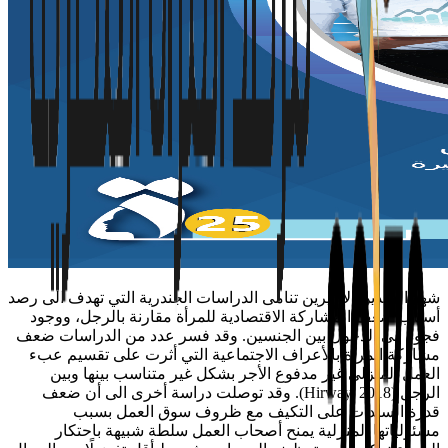
شهد العقدين الأخيرين تنامى الدراسات الجندرية التي تهدف الى رصد
أسباب ضعف المشاركة الاقتصادية للمرأة مقارنة بالرجل، ووجود
فجوة في الدخول بين الجنسين. وقد فسر عدد من الدراسات ضعف
مشاركة المرأة بالأعراف الاجتماعية التي أثرت على تقسيم عبء
العمل المنزلي غير مدفوع الأجر بشكل غير متناسب بينها وبين
الرجل (Hirway, 2018). وقد توصلت دراسة أخرى الى أن ضعف
قدرة السيدات على التكيف مع ظروف سوق العمل بسبب
مسئولياتها المنزلية يمنح أصحاب العمل سلطة شبيهة باحتكار