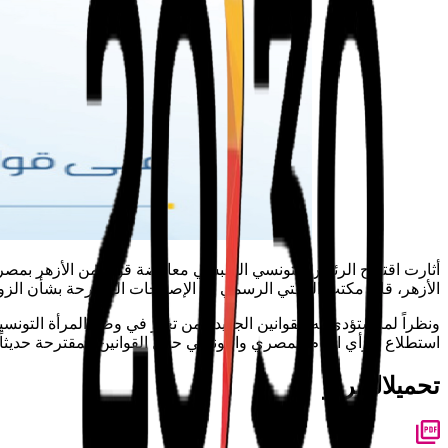
أثارت اقتراح الرئيس التونسي السبسي معارضة قوية من الأزهر بمصر
الأزهر، قال مكتب المفتي الرسمي إن الإصلاحات المقترحة بشأن الزوا
ونظراً لما ستؤدي له القوانين الجديدة من تغير في وضع المرأة التون
استطلاع للرأي العام المصري والتونسي حول القوانين المقترحة حديثاً 
تحميل
التقرير